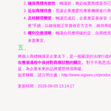
確保商標有效性
：轉讓前，務必核實商標是否已
近似商標排查
：受讓企業應委托專業機構進行商
及時辦理變更
：轉讓完成后，企業應妥善保管《
更”手續，以確保能正常接收官方文件，維持商
權利交接清晰
：轉讓合同應明確約定，自商標局
未盡事宜。
五、
將個人商標轉讓至企業名下，是一個嚴謹的法律行政
在整個過程中保持對商標狀態的關注。
對于不熟悉流
益，為企業未來的品牌運營掃清障礙。
如若轉載，請注明出處：http://www.vigixev.cn/product/
更新時間：2026-08-05 13:14:17