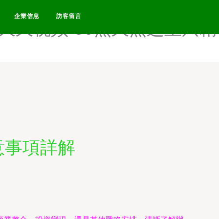
精这里只有精品-99热九九这
企業信息
訪客留言
热久久视频-99热久热这里只精
意事項詳解