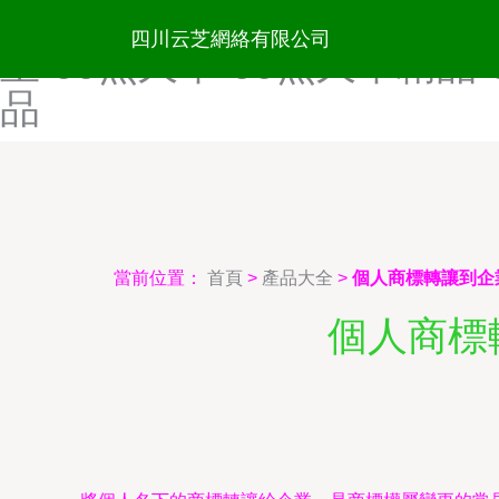
99热精品这里只-99热精品
四川云芝網絡有限公司
里-99热久草-99热久草精品
品
當前位置：
首頁
>
產品大全
>
個人商標轉讓到企
個人商標