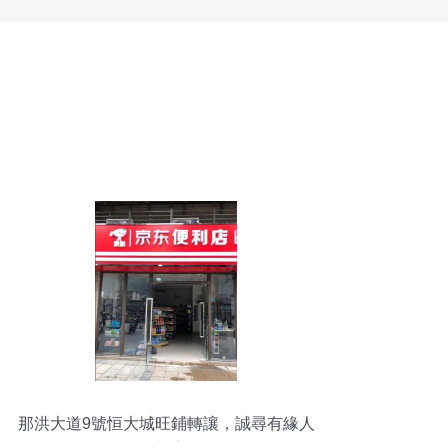
那洪大道9號恒大城旺鋪轉讓，誠尋有緣人