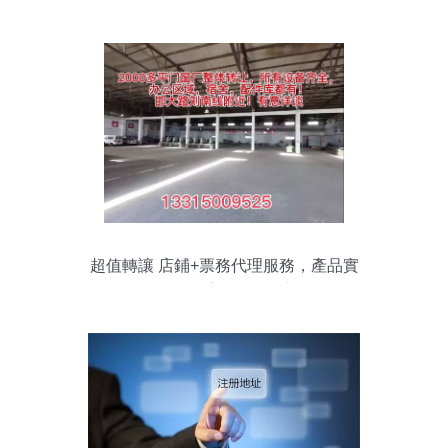
超值轉讓 店鋪+票務代理服務，產品實
拍，二手閑置低價出