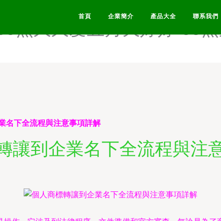
中文字幕-99热精偷拍-99热
首頁
企業簡介
產品大全
聯系我們
-99热久久爱五月天婷婷-99
業名下全流程與注意事項詳解
轉讓到企業名下全流程與注