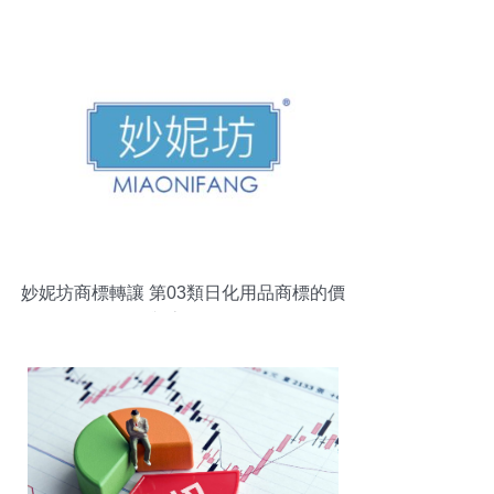
接手
妙妮坊商標轉讓 第03類日化用品商標的價
值與流程解析