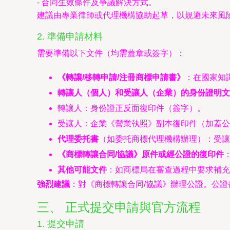
- 合同生效條件及爭議解決方式。
建議由專業律師或代理機構協助起草，以規避未來風
2. 準備申請材料
需要準備以下文件（均需蓋章或簽字）：
《轉讓/移轉申請/注冊商標申請書》
：在國家知
轉讓人（個人）和受讓人（企業）的身份證明文
轉讓人：身份證正反面復印件（簽字）。
受讓人：企業《營業執照》副本復印件（加蓋公
代理委托書
（如委托商標代理機構辦理）：受讓
《商標轉讓合同/協議》原件或經公證的復印件
其他可能文件
：如商標局在審查過程中要求補
強烈建議
：對《商標轉讓合同/協議》辦理公證。公
三、 正式提交申請與官方流程
1. 提交申請