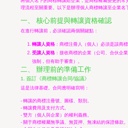
將個人名下的商標轉讓給企業，是商標權屬變更的常
理流程至關重要。以下是辦理個人商標轉讓至企業名
一、 核心前提與轉讓資格確認
在進行轉讓前，必須確認兩個關鍵點：
轉讓人資格
：商標注冊人（個人）必須是該商標
受讓人資格
：接收商標的企業（公司、合伙企業
強制，但有助于審查）。
二、 辦理前的準備工作
1. 簽訂《商標轉讓合同/協議》
這是法律基礎。合同應明確寫明：
- 轉讓的商標注冊號、圖樣、類別。
- 轉讓費用及支付方式。
- 雙方（個人與企業）的權利義務。
- 關于商標權屬無爭議、無質押、無凍結的保證條款