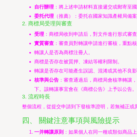
自行辦理
：將上述申請材料直接遞交或郵寄至國
委托代理
（推薦）：委托在國家知識產權局備案
2. 商標局受理與審查
受理
：商標局收到申請后，對文件進行形式審查
實質審查
：審查員對轉讓申請進行審核，重點核
轉讓人是否為商標注冊人。
商標是否存在被質押、凍結等權利限制。
轉讓是否存在可能產生誤認、混淆或其他不良影
核準與公告
：審查通過后，商標局會核準轉讓，
下。該轉讓事宜會在《商標公告》上予以公告。
3. 流程時長
整個流程，從提交申請到下發核準證明，若無補正或異
四、 關鍵注意事項與風險提示
一并轉讓原則
：如果個人在同一種或類似商品上